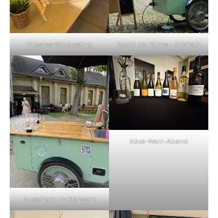
Nacht der Sinne – Grefrath
Privates Winetasting
Käse-Wein-Abend
Ausschank im Klärwerk